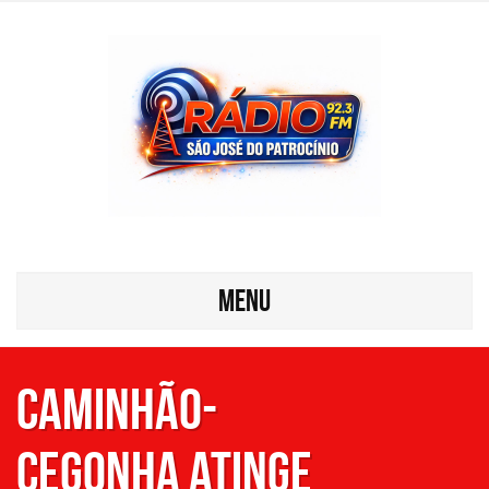
MENU
Caminhão-
cegonha atinge