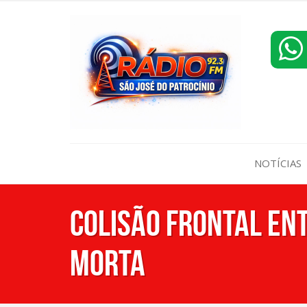
NOTÍCIAS
Colisão frontal en
morta