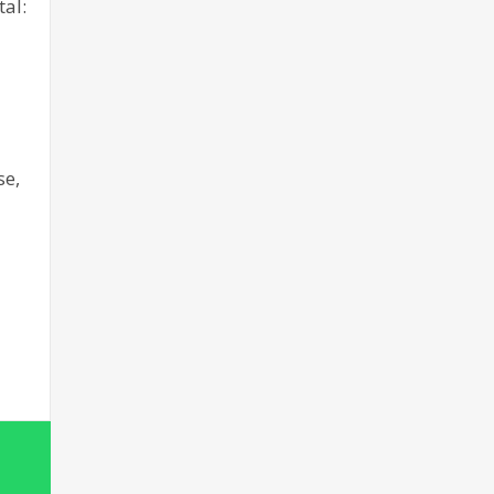
tal:
se,