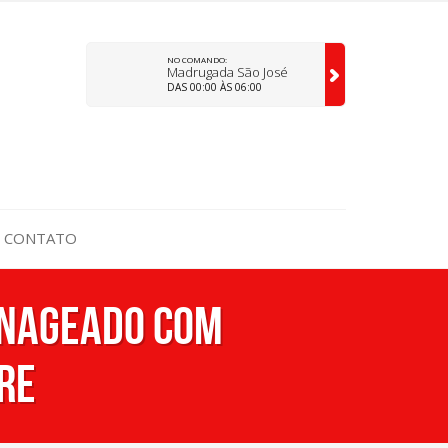
NO COMANDO:
Madrugada São José
DAS 00:00 ÀS 06:00
CONTATO
enageado com
re