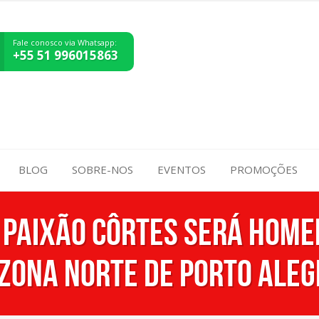
Fale conosco via Whatsapp:
+55 51 996015863
BLOG
SOBRE-NOS
EVENTOS
PROMOÇÕES
 Paixão Côrtes será hom
 Zona Norte de Porto Aleg