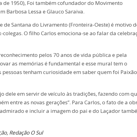
ada de 1950), Foi também cofundador do Movimento
om Barbosa Lessa e Glauco Saraiva.
 de Santana do Livramento (Fronteira-Oeste) é motivo d
x-colegas. O filho Carlos emociona-se ao falar da celebra
onhecimento pelos 70 anos de vida pública e pela
novar as memórias é fundamental e esse mural tem o
is pessoas tenham curiosidade em saber quem foi Paixão
ejo dele em servir de veículo às tradições, fazendo com q
ém entre as novas gerações”. Para Carlos, o fato de a ob
e admirado e incluir a imagem do pai e do Laçador tam
ção, Redação O Sul