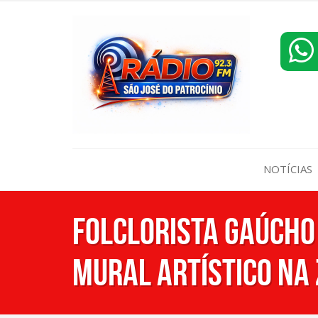
NOTÍCIAS
Folclorista gaúcho
mural artístico na