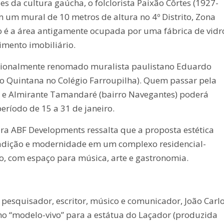
 da cultura gaúcha, o folclorista Paixão Côrtes (1927-
um mural de 10 metros de altura no 4º Distrito, Zona
do é a área antigamente ocupada por uma fábrica de vidr
imento imobiliário.
nacionalmente renomado muralista paulistano Eduardo
o Quintana no Colégio Farroupilha). Quem passar pela
a e Almirante Tamandaré (bairro Navegantes) poderá
eríodo de 15 a 31 de janeiro.
tora ABF Developments ressalta que a proposta estética
tradição e modernidade em um complexo residencial-
no, com espaço para música, arte e gastronomia.
pesquisador, escritor, músico e comunicador, João Carl
 “modelo-vivo” para a estátua do Laçador (produzida