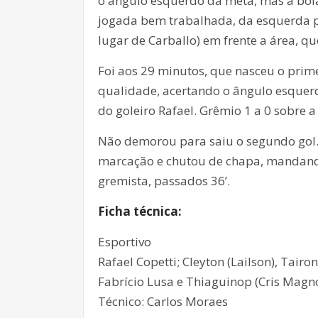
o ângulo esquerdo da meta, mas a bol
jogada bem trabalhada, da esquerda par
lugar de Carballo) em frente a área, qu
Foi aos 29 minutos, que nasceu o prim
qualidade, acertando o ângulo esquer
do goleiro Rafael. Grêmio 1 a 0 sobre a
Não demorou para saiu o segundo gol. D
marcação e chutou de chapa, mandand
gremista, passados 36’.
Ficha técnica:
Esportivo
Rafael Copetti; Cleyton (Lailson), Tairon
Fabrício Lusa e Thiaguinop (Cris Magno)
Técnico: Carlos Moraes