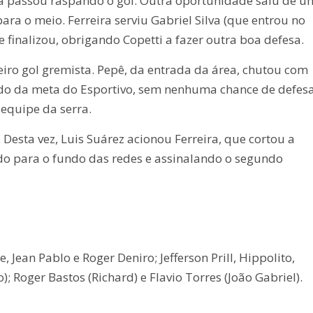
a passou raspando o gol. Outra oportunidade saiu de u
a o meio. Ferreira serviu Gabriel Silva (que entrou no
e finalizou, obrigando Copetti a fazer outra boa defesa.
eiro gol gremista. Pepê, da entrada da área, chutou com
do da meta do Esportivo, sem nenhuma chance de defes
 equipe da serra.
esta vez, Luis Suárez acionou Ferreira, que cortou a
o para o fundo das redes e assinalando o segundo
e, Jean Pablo e Roger Deniro; Jefferson Prill, Hippolito,
; Roger Bastos (Richard) e Flavio Torres (João Gabriel).