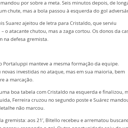
 mandou por sobre a meta. Seis minutos depois, de long
ar um chute, mas a bola passou à esquerda do gol adversár
is Suarez ajeitou de letra para Cristaldo, que serviu
a – o atacante chutou, mas a zaga cortou. Os donos da ca
 na defesa gremista.
to Portaluppi manteve a mesma formação da equipe.
ou novas investidas no ataque, mas em sua maioria, bem
tre a marcação.
uma boa tabela com Cristaldo na esquerda e finalizou, 
guida, Ferreira cruzou no segundo poste e Suárez mando
detalhe não marcou.
a gremista: aos 21’, Bitello recebeu e arrematou buscan