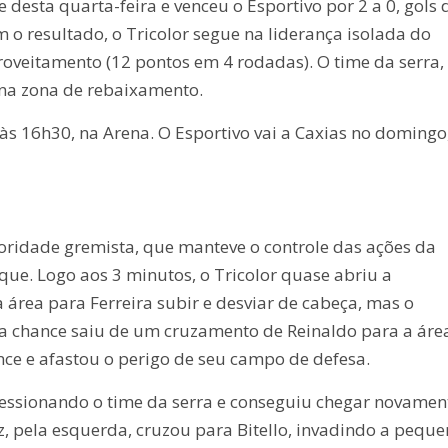
 desta quarta-feira e venceu o Esportivo por 2 a 0, gols 
om o resultado, o Tricolor segue na liderança isolada do
eitamento (12 pontos em 4 rodadas). O time da serra,
na zona de rebaixamento.
às 16h30, na Arena. O Esportivo vai a Caxias no domingo
ioridade gremista, que manteve o controle das ações da
aque. Logo aos 3 minutos, o Tricolor quase abriu a
 área para Ferreira subir e desviar de cabeça, mas o
utra chance saiu de um cruzamento de Reinaldo para a áre
ce e afastou o perigo de seu campo de defesa.
essionando o time da serra e conseguiu chegar novamen
, pela esquerda, cruzou para Bitello, invadindo a pequ