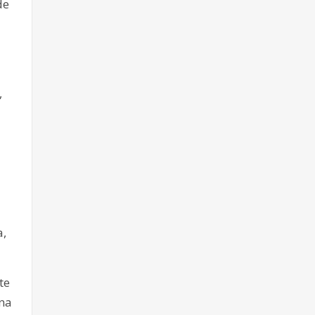
de
,
a,
te
ena