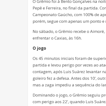
O Grêmio foi à Bento Gonçalves na noite
Pepê e Ferreira, no final da partida. C
Campeonato Gaúcho, com 100% de aprov
porém, segue com apenas um ponto e 
No sábado, o Grêmio recebe o Aimoré, 
enfrentar o Caxias, às 16h.
O jogo
Os 45 minutos iniciais foram de super
partida e levou perigo por vezes ao at
contagem, após Luis Suárez levantar na
goleiro fez a defesa. Antes dos 10’, o
mas a zaga impediu a sequência do lan
Dominando o jogo, o Grêmio seguiu pr
com perigo aos 22’, quando Luis Suárez