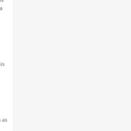
 a
is
a as