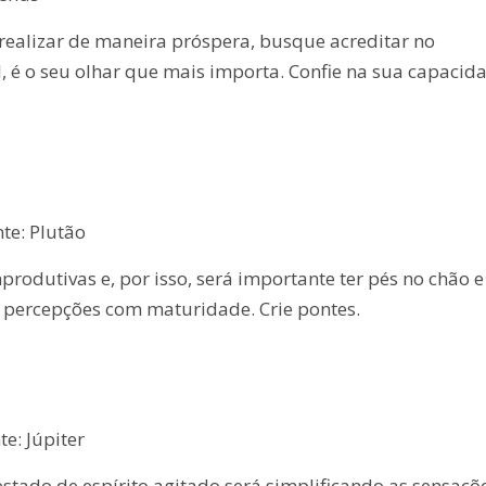
realizar de maneira próspera, busque acreditar no
l, é o seu olhar que mais importa. Confie na sua capacid
te: Plutão
produtivas e, por isso, será importante ter pés no chão e
s percepções com maturidade. Crie pontes.
e: Júpiter
stado de espírito agitado será simplificando as sensaçõ