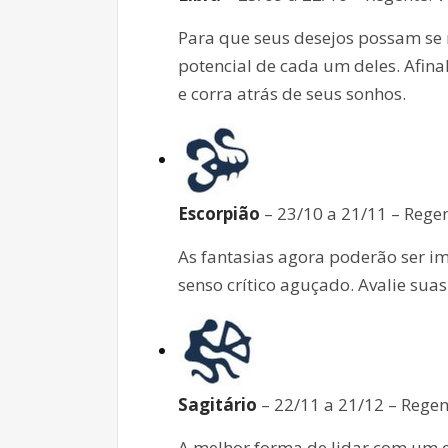
Para que seus desejos possam se 
potencial de cada um deles. Afina
e corra atrás de seus sonhos.
Escorpião
– 23/10 a 21/11 – Regen
As fantasias agora poderão ser im
senso crítico aguçado. Avalie sua
Sagitário
– 22/11 a 21/12 – Regent
A melhor forma de lidar com um e