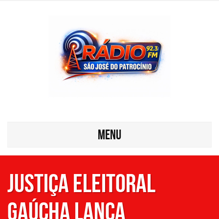
MENU
Justiça Eleitoral
gaúcha lança