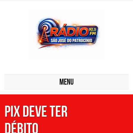
MENU
Pix deve ter
débito