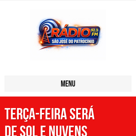
MENU
Terça-feira será
de sol e nuvens