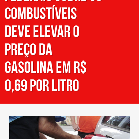
combustíveis
deve elevar o
preço da
gasolina em R$
0,69 por litro