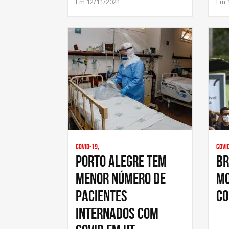
Em 12/11/2021
Em 
Covid-19,
Covi
Porto Alegre tem
Br
menor número de
mo
pacientes
co
internados com