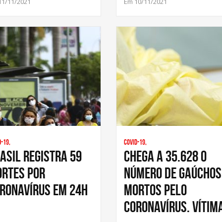
11/11/2021
Em 10/11/2021
d-19,
Covid-19,
asil registra 59
Chega a 35.628 o
rtes por
número de gaúchos
ronavírus em 24h
mortos pelo
coronavírus. Vítim