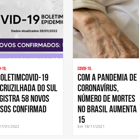
d-19,
Covid-19,
OLETIMCOVID-19
Com a pandemia de
cruzilhada do Sul
coronavírus,
gistra 58 novos
número de mortes
sos confirmad
no Brasil aumenta
15
27/01/2022
Em 18/11/2021