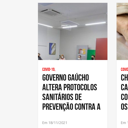
Covid-19,
Covi
Governo gaúcho
Ch
altera protocolos
ca
sanitários de
co
prevenção contra a
os
Em 18/11/2021
Em 