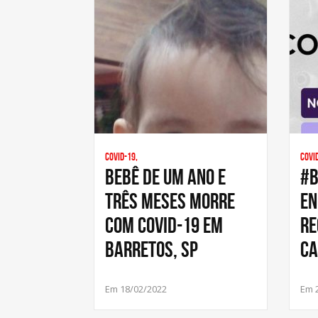
Covid-19,
Covi
Bebê de um ano e
#B
três meses morre
En
com Covid-19 em
re
Barretos, SP
ca
Em 18/02/2022
Em 